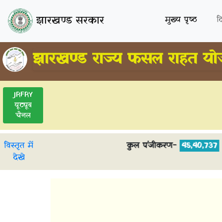
झारखण्ड सरकार
मुख्य पृष्ठ
द
झारखण्ड राज्य फसल राहत यो
JRFRY
यूट्यूब
चैनल
विस्तृत में
कुल पंजीकरण-
45,40,737
आ
देखे