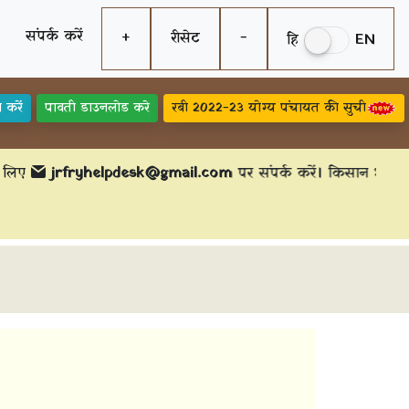
संपर्क करें
+
रीसेट
-
हि
EN
न करें
पावती डाउनलोड करे
रबी 2022-23 योग्य पंचायत की सुची
लिए
jrfryhelpdesk@gmail.com
पर संपर्क करें। किसान भाई सभ